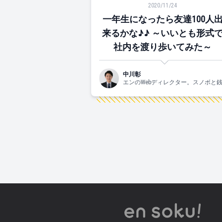
2020/11/24
一年生になったら友達100人
来るかな♪♪ ～いいとも形式
社内を渡り歩いてみた～
中川彰
エンのWebディレクター。スノボと
湯が好きです！最近は、サーフィン
も。関西生まれの2017年新卒入社。