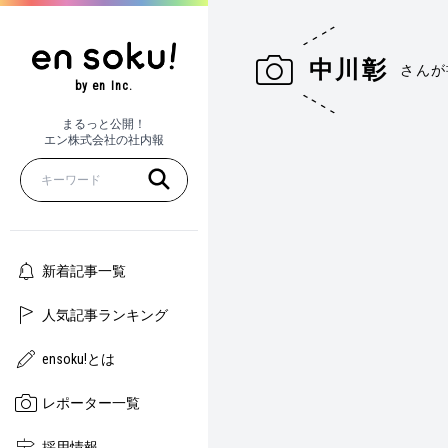
中川彰
さんが
by en Inc.
まるっと公開！
エン株式会社の社内報
新着記事一覧
人気記事ランキング
ensoku!とは
レポーター一覧
採用情報