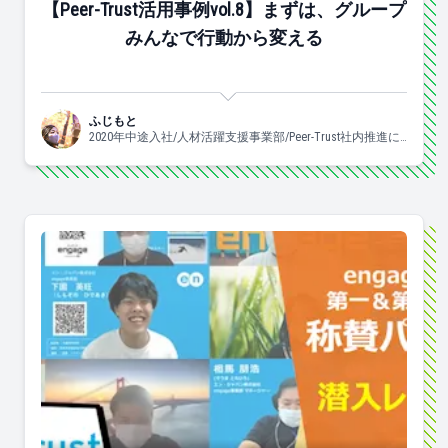
【Peer-Trust活用事例vol.8】まずは、グループ
みんなで行動から変える
ふじもと
2020年中途入社/人材活躍支援事業部/Peer-Trust社内推進に
携わっています♡/よく食べ、よく眠り、良く踊ります。