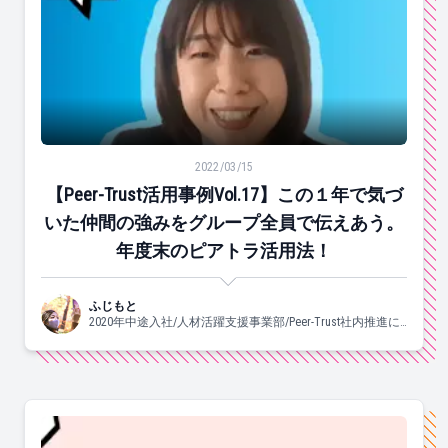
【Peer-Trust活用事例Vol.17】この１年で気づい
2022/03/15
【Peer-Trust活用事例Vol.17】この１年で気づ
いた仲間の強みをグループ全員で伝えあう。
年度末のピアトラ活用法！
ふじもと
2020年中途入社/人材活躍支援事業部/Peer-Trust社内推進に
携わっています♡/よく食べ、よく眠り、良く踊ります。