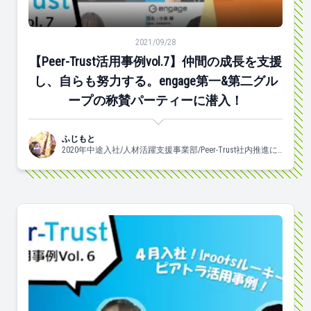
【Peer-Trust活用事例vol.7】仲間の成長を支援し、
2021/09/28
【Peer-Trust活用事例vol.7】仲間の成長を支援
し、自らも努力する。engage第一&第二グル
ープの称賛パーティーに潜入！
ふじもと
2020年中途入社/人材活躍支援事業部/Peer-Trust社内推進に
携わっています♡/よく食べ、よく眠り、良く踊ります。