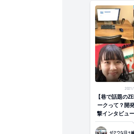
【巷で話題のZE
2021/
【巷で話題のZE
ークって？開発
撃インタビュー
日
ゼクウな日々