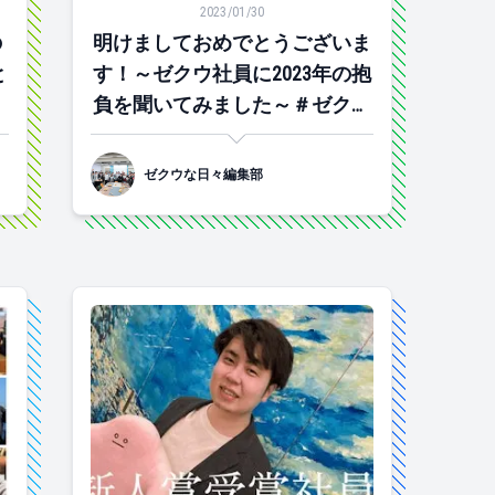
2023/01/30
の
明けましておめでとうございま
と
す！～ゼクウ社員に2023年の抱
け
負を聞いてみました～＃ゼクウ
な日々
ゼクウな日々編集部