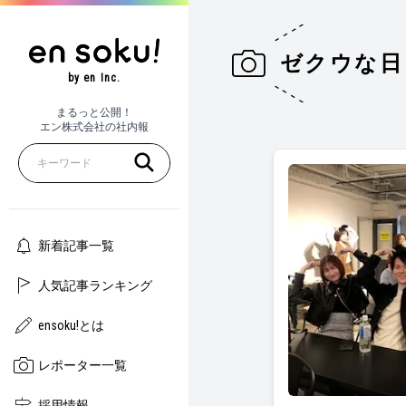
ゼクウな日
by en Inc.
まるっと公開！
エン株式会社の社内報
新着記事一覧
人気記事ランキング
ensoku!とは
レポーター一覧
キックオフだよ！
採用情報