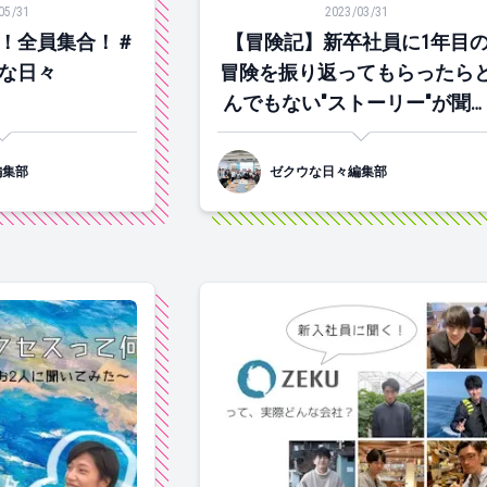
05/31
2023/03/31
！全員集合！＃
【冒険記】新卒社員に1年目
な日々
冒険を振り返ってもらったら
んでもない"ストーリー"が聞
ちゃいました…#ゼクウな日々
編集部
ゼクウな日々編集部