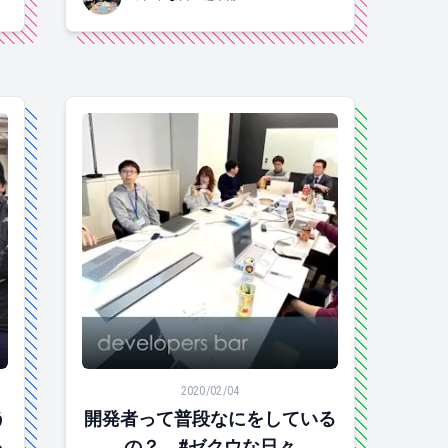
で 1月にフルマラソン行ってきました！#ゼクウな日々
開発者って普段なにをしているの？ #ゼクウな日
2020/02/04
う
開発者って普段なにをしている
っ
の？ #ゼクウな日々