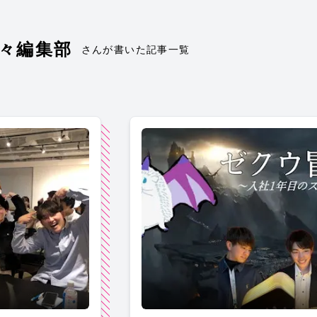
々編集部
さんが書いた記事一覧
全員集合！＃ゼクウな日々
【冒険記】新卒社員に1年目の冒険