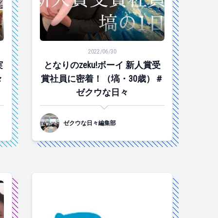
ウな日々
どんな会社？＃ゼクウな日々
となりのzeku!ボーイ 新人賞受賞社員に密着！（塙
2022/06/30
実
となりのzeku!ボーイ 新人賞受
々
賞社員に密着！（塙・30歳）＃
ゼクウな日々
ゼクウな日々編集部