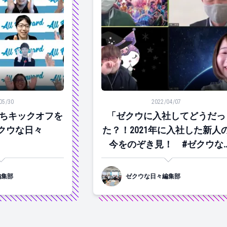
キックオフを開催！#ゼクウな日々
「ゼクウに入社してどうだった？！
05/30
2022/04/07
ちキックオフを
「ゼクウに入社してどうだっ
クウな日々
た？！2021年に入社した新人
今をのぞき見！ #ゼクウな
日々」
編集部
ゼクウな日々編集部