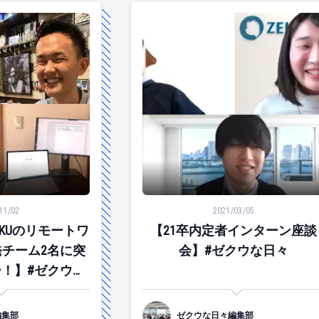
KUのリモートワークって？開発チーム2名に突撃インタビュー！
【21卒内定者インターン座談会】
11/02
2021/03/05
KUのリモートワ
【21卒内定者インターン座談
チーム2名に突
会】#ゼクウな日々
！】#ゼクウな
々
編集部
ゼクウな日々編集部