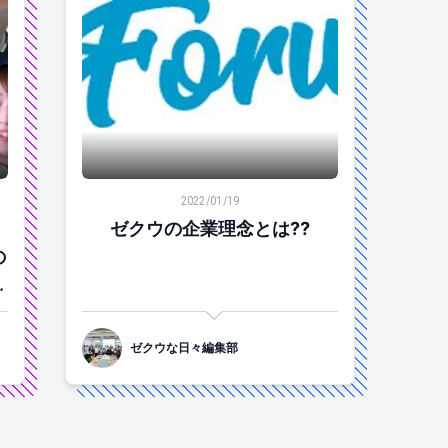
2021年に入社した新人の今をのぞき見！ #ゼクウな日々」
ゼクウの企業理念とは⁇
2022/01/19
ゼクウの企業理念とは⁇
の
ゼクウな日々編集部