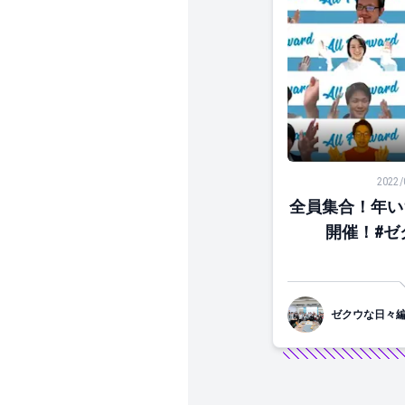
全員集合！年いち
2022/
全員集合！年い
開催！#ゼ
ゼクウな日々