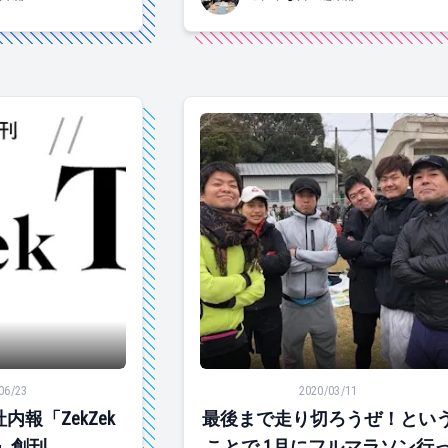
ZekZek Times」創刊
最後まで走り切ろうぜ！ということ
06/23
2020/03/11
報「ZekZek
最後まで走り切ろうぜ！とい
s」創刊
ことで 1月にフルマラソン行